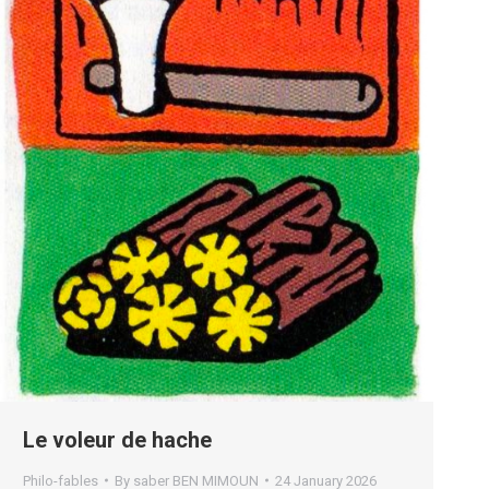
Le voleur de hache
Philo-fables
By
saber BEN MIMOUN
24 January 2026