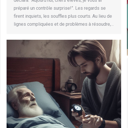
déclara: “Aujourd’hui, chers élèves, je vous ai
préparé un contrôle surprise!”. Les regards se
firent inquiets, les souffles plus courts. Au lieu de
lignes compliquées et de problèmes à résoudre,…