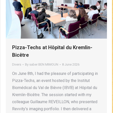
Pizza-Techs at Hôpital du Kremlin-
Bicêtre
Divers
By
saber BEN MIMOUN
8 June 2026
On June 8th, I had the pleasure of participating in
Pizza-Techs, an event hosted by the Institut
Biomédical du Val de Bièvre (IBVB) at Hôpital du
Kremlin-Bicêtre. The session started with my
colleague Guillaume REVEILLON, who presented
Revvity’s imaging portfolio. I then delivered a