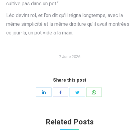
cultive pas dans un pot.”
Léo devint roi, et l’on dit qu’il régna longtemps, avec la
même simplicité et la même droiture qu’il avait montrées
ce jour-là, un pot vide à la main.
7 June 2026
Share this post
Share
Share
Share
Share
on
on
on
on
LinkedIn
Facebook
Twitter
WhatsApp
Related Posts