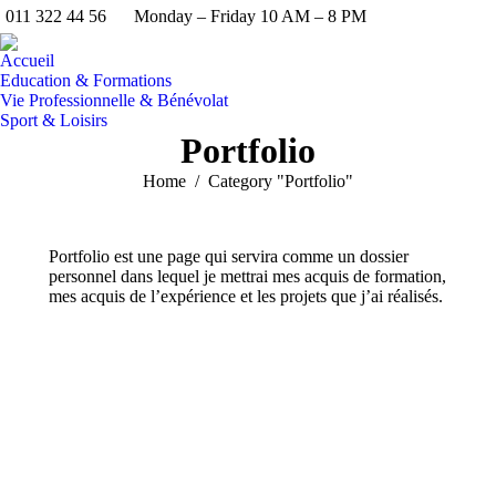
011 322 44 56
Monday – Friday 10 AM – 8 PM
Search:
Linkedin
YouTu
Ma
page
page
pa
Accueil
opens
opens
op
Education & Formations
in
in
in
Vie Professionnelle & Bénévolat
Sport & Loisirs
new
new
n
Portfolio
window
windo
w
You are here:
Home
Category "Portfolio"
Portfolio est une page qui servira comme un dossier
personnel dans lequel je mettrai mes acquis de formation,
mes acquis de l’expérience et les projets que j’ai réalisés.