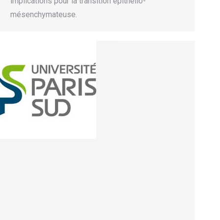
implications pour la transition épithélio-
mésenchymateuse.