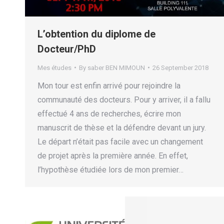
L’obtention du diplome de
Docteur/PhD
Mes études
By
saber BEN MIMOUN
26 September 2018
Mon tour est enfin arrivé pour rejoindre la
communauté des docteurs. Pour y arriver, il a fallu
effectué 4 ans de recherches, écrire mon
manuscrit de thèse et la défendre devant un jury.
Le départ n’était pas facile avec un changement
de projet après la première année. En effet,
l’hypothèse étudiée lors de mon premier…