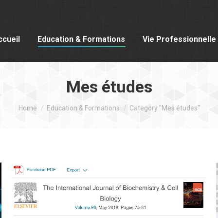
ccueil
Education & Formations
Vie Professionnelle
Mes études
You are here:
Home
Education & Formations
Category "Mes études"