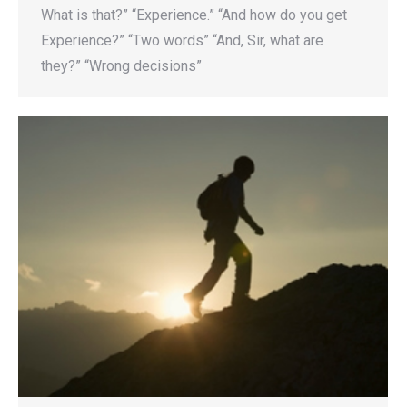
What is that?” “Experience.” “And how do you get
Experience?” “Two words” “And, Sir, what are
they?” “Wrong decisions”