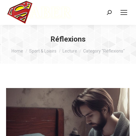
Search:
Réflexions
You are here:
Home
Sport & Loisirs
Lecture
Category "Réflexions"