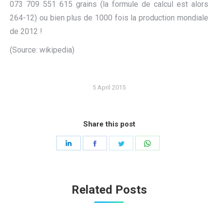
073 709 551 615 grains (la formule de calcul est alors
264-12) ou bien plus de 1000 fois la production mondiale
de 2012 !
(Source: wikipedia)
5 April 2015
Share this post
Share
Share
Share
Share
on
on
on
on
LinkedIn
Facebook
Twitter
WhatsApp
Related Posts