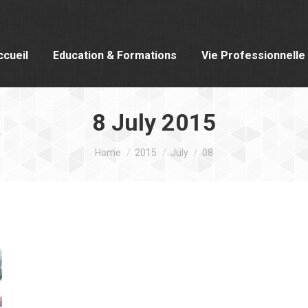
ccueil
Education & Formations
Vie Professionnelle
8 July 2015
You are here:
Home
2015
July
08