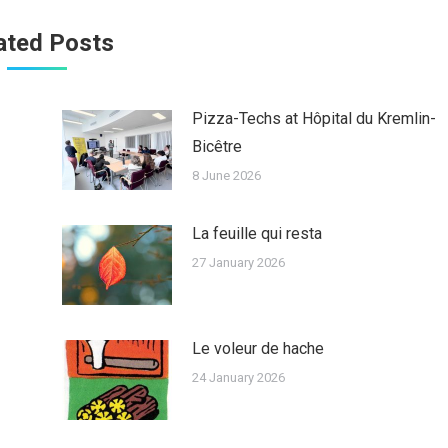
dIn
Facebook
Twitter
WhatsApp
ated Posts
Pizza-Techs at Hôpital du Kremlin-
Bicêtre
8 June 2026
La feuille qui resta
27 January 2026
Le voleur de hache
24 January 2026