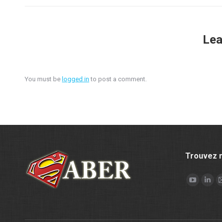
Lea
You must be
logged in
to post a comment.
Trouvez m
Find us on:
YouTube
Link
page
pag
opens
ope