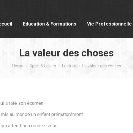
ccueil
Education & Formations
Vie Professionnelle
La valeur des choses
You are here:
Home
Sport & Loisirs
Lecture
La valeur des choses
 qui a raté son examen.
i a mis au monde un enfant prématurément.
x qui attend son rendez-vous.