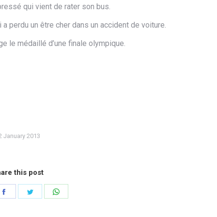
pressé qui vient de rater son bus.
i a perdu un être cher dans un accident de voiture.
ge le médaillé d’une finale olympique.
2 January 2013
are this post
e
Share
Share
Share
on
on
on